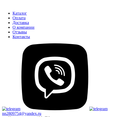
Каталог
Оплата
Доставка
О компании
Отзывы
Контакты
nn2809754@yandex.ru