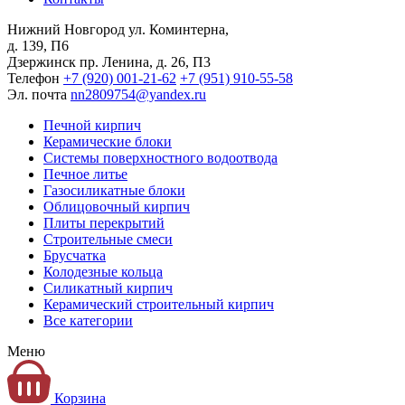
Нижний Новгород
ул. Коминтерна,
д. 139, П6
Дзержинск
пр. Ленина, д. 26, П3
Телефон
+7 (920) 001-21-62
+7 (951) 910-55-58
Эл. почта
nn2809754@yandex.ru
Печной кирпич
Керамические блоки
Системы поверхностного водоотвода
Печное литье
Газосиликатные блоки
Облицовочный кирпич
Плиты перекрытий
Строительные смеси
Брусчатка
Колодезные кольца
Силикатный кирпич
Керамический строительный кирпич
Все категории
Меню
Корзина