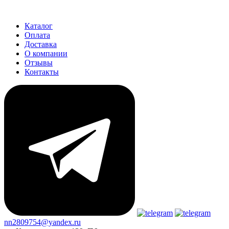
Каталог
Оплата
Доставка
О компании
Отзывы
Контакты
nn2809754@yandex.ru